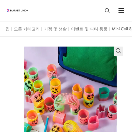
집
모든 카테고리
가정 및 생활
이벤트 및 파티 용품
Mini Coil 
|
|
|
|
모든 제품
가정 및 생활
대리점 서비스
집과 마당
이우 시장
우리에 대하여
축제 및 파티 용품
이우에 대하여
마켓 유니온 프로필
자원
시계 및 보석
광저우 시장
마켓 유니온 사업 부문
조달 가이드
장난감과 취미
산터우 시장
Language
고객 리뷰
이우 가이드
수하물, 가방 및 케이스
ENGLISH
블로그