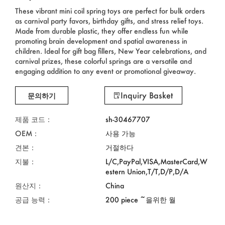
These vibrant mini coil spring toys are perfect for bulk orders
as carnival party favors, birthday gifts, and stress relief toys.
Made from durable plastic, they offer endless fun while
promoting brain development and spatial awareness in
children. Ideal for gift bag fillers, New Year celebrations, and
carnival prizes, these colorful springs are a versatile and
engaging addition to any event or promotional giveaway.
Inquiry Basket
문의하기
제품 코드：
sh-30467707
OEM：
사용 가능
견본：
거절하다
지불：
L/C,PayPal,VISA,MasterCard,W
estern Union,T/T,D/P,D/A
원산지：
China
공급 능력：
200 piece ~을위한 월