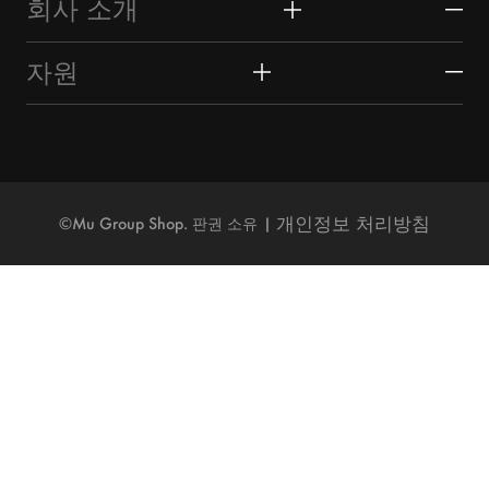
이우 시장
회사 소개
시계 & 주얼리
이우 소개
마켓 유니온 프로필
자원
장난감 & 취미
광저우 시장
마켓 유니온 사업 부문
조달 가이드
가방, 가방 & 케이스
산터우 시장
고객 리뷰
이우 가이드
야외 & 스포츠
기타
연락처
개인정보 처리방침
©Mu Group Shop. 판권 소유
블로그
뉴스
자주 묻는 질문
카탈로그