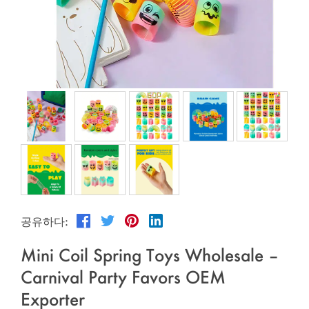
야외 운동
Español
뉴스
애완 동물 제품
Pусский язык
자주 묻는 질문
옷과 메이크업
Português
카탈로그
조립
Polski
日本語
Français
한국어
공유하다:
Mini Coil Spring Toys Wholesale –
Carnival Party Favors OEM
Exporter